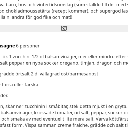
ktiva barn, hus och vintertidsomslag (som ställde till det m
od chokladmoussetårta (recept kommer), och supergod lasag
la ni andra för god fika och mat!!
asagne
6 personer
l lök 1 zucchini 1/2 dl balsamvinäger, mer eller mindre efte
tsalt peppar en nypa socker oregano, timjan, dragon och 
 grädde örtsalt 2 dl vällagrad ost/parmesanost
v torra eller färska
der.
, skär ner zucchinin i småbitar, stek detta mjukt i en gryta. 
t balsamvinäger, krossade tomater, örtsalt, peppar, socker oc
a och smaka av med eventuellt lite mera salt. Varva köttfä
sfast form. Vispa samman creme fraiche, grädde och salt ti