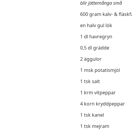
blir jättemånga små
600 gram kalv- & fläskf
en halv gul lök
1 dl havregryn
0,5 dl grädde
2 äggulor
1 msk potatismjöl
1 tsk salt
1 krm vitpeppar
4 korn kryddpeppar
1 tsk kanel
1 tsk mejram