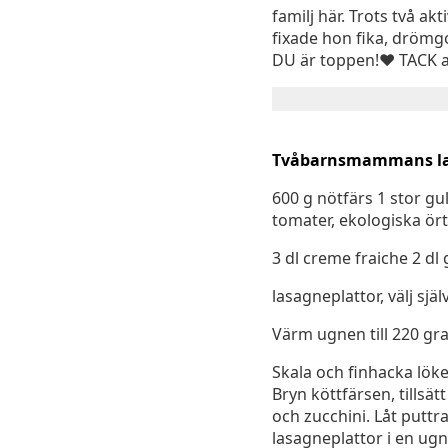
familj här. Trots två a
fixade hon fika, drömg
DU är toppen!❤️ TACK al
Tvåbarnsmammans l
600 g nötfärs 1 stor gu
tomater, ekologiska ör
3 dl creme fraiche 2 dl
lasagneplattor, välj själ
Värm ugnen till 220 gra
Skala och finhacka löken
Bryn köttfärsen, tillsät
och zucchini. Låt puttr
lasagneplattor i en ugn