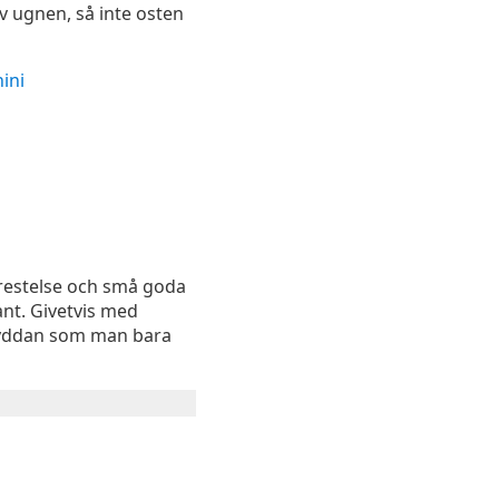
 av ugnen, så inte osten
ini
 frestelse och små goda
iant. Givetvis med
kryddan som man bara