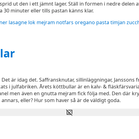
 sprid ut den i ett jämnt lager. Ställ in formen i nedre delen
a 30 minuter eller tills pastan känns klar.
nner
lasagne
lok
mejram
notfars
oregano
pasta
timjan
zucch
lar
 Det är idag det. Saffransknutar, sillinläggningar, Janssons
rkats i julfabriken. Årets köttbullar är en kalv- & fläskfärsvar
kanel men även en gnutta mejram fick följa med. Den där 
 annars, eller? Hur som haver så är de väldigt goda.