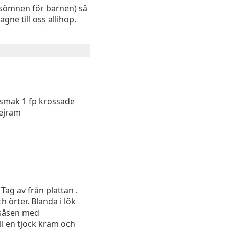
ed sömnen för barnen) så
ne till oss allihop.
r smak 1 fp krossade
mejram
Tag av från plattan .
h örter. Blanda i lök
rssåsen med
ll en tjock kräm och