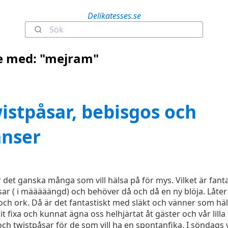
Delikatesses.se
e med: "mejram"
istpåsar, bebisgos och
anser
 det ganska många som vill hälsa på för mys. Vilket är fanta
sar ( i määääängd) och behöver då och då en ny blöja. Låter 
id och ork. Då är det fantastiskt med släkt och vänner som hä
t fixa och kunnat ägna oss helhjärtat åt gäster och vår lilla 
och twistpåsar för de som vill ha en spontanfika. I söndags