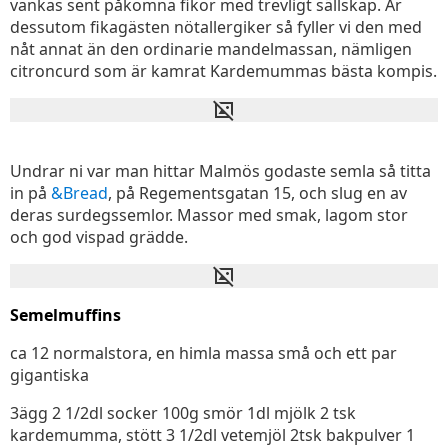
vankas sent påkomna fikor med trevligt sällskap. Är
dessutom fikagästen nötallergiker så fyller vi den med
nåt annat än den ordinarie mandelmassan, nämligen
citroncurd som är kamrat Kardemummas bästa kompis.
Undrar ni var man hittar Malmös godaste semla så titta
in på
&Bread
, på Regementsgatan 15, och slug en av
deras surdegssemlor. Massor med smak, lagom stor
och god vispad grädde.
Semelmuffins
ca 12 normalstora, en himla massa små och ett par
gigantiska
3ägg 2 1/2dl socker 100g smör 1dl mjölk 2 tsk
kardemumma, stött 3 1/2dl vetemjöl 2tsk bakpulver 1