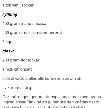
1 tsk vaniljsocker
Fyllning
400 gram mandelmassa
200 gram smör, rumstempererat
5 ägg
glasyr
200 gram florsocker
1 msk citronsaft
0,25 dl vatten, eller tills konsistensen är rätt
ev karamellfärg
Gör mördegen genom att nypa ihop smör med övriga
ingredienser. Tänk på att ju mindre den knådas desto
frasigare blir den. Tryck ut lagom tjocka skal i