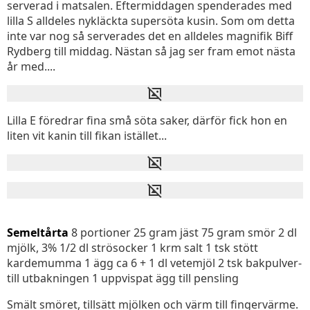
serverad i matsalen. Eftermiddagen spenderades med
lilla S alldeles nykläckta supersöta kusin. Som om detta
inte var nog så serverades det en alldeles magnifik Biff
Rydberg till middag. Nästan så jag ser fram emot nästa
år med....
Lilla E föredrar fina små söta saker, därför fick hon en
liten vit kanin till fikan istället...
Semeltårta
8 portioner 25 gram jäst 75 gram smör 2 dl
mjölk, 3% 1/2 dl strösocker 1 krm salt 1 tsk stött
kardemumma 1 ägg ca 6 + 1 dl vetemjöl 2 tsk bakpulver-
till utbakningen 1 uppvispat ägg till pensling
Smält smöret, tillsätt mjölken och värm till fingervärme.