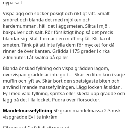
nypa salt
Vispa ägg och socker pösigt och riktigt vitt. Smält
smöret och blanda det med mjölken och
kardemumman, häll det i äggsmeten. Sikta i mjöl,
bakpulver och salt. Rör försiktigt ihop så det precis
blandar sig. Ställ formar i en muffinsplåt. Klicka ut
smeten. Tänk på att inte fylla dem för mycket för då
rinner de över kanten. Grädda i 175 grader i cirka
20minuter. Låt svalna på galler.
Blanda önskad fyllning och vispa grädden lagom,
övervispad grädde är inte gott.... Skär en liten kon i varje
muffin och lyft av. Skär bort den spetsigaste biten och
använd i mandelmassefyllningen. Lägg locken åt sidan.
Fyll med vald fyllning, spritsa eller skeda upp grädde och
lägg på det lilla locket. Pudra över florsocker.
Mandelmassefyllning
50 gram mandelmassa 2-3 msk
vispgrädde Ev lite inkråm
Citroncurd Ca 0,5 dl citroncurd