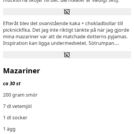
mucklorna skojar till det. Barnteater är väldigt skoj.
Efteråt blev det ovanstående kaka + chokladbollar till
picknickfika. Det jag inte riktigt tänkte på när jag gjorde
mina mazariner var att de matchade dotterns pyjamas.
Inspiration kan ligga undermedvetet. Sötrumpan....
Mazariner
ca 30 st
200 gram smör
7 dl vetemjöl
1 dl socker
1 ägg