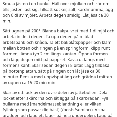
Smula jästen i en bunke. Häll över mjölken och rör om
tills jästen löst sig. Tillsätt socker, salt, kardmumma, ägg
och 6 dl av mjölet. Arbeta degen smidig. Låt jäsa ca 30
min.
Sätt ugnen på 200°. Blanda bakpulvret med 1 dl mjöl och
arbeta in det i degen. Ta upp degen på mjölad
arbetsbänk och knåda. Ta ett bakplåtspapper och kläm
mellan botten och ringen på en springform. klipp runt
formen, lämna typ 2 cm längs kanten. Öppna formen
och lägg degen mitt på pappret. Kavla ut längs med
formens kant. Skär sedan degen i 8 bitar. Lägg tillbaka
på bottenplattan, sätt på ringen och låt jäsa ca 30
minuter. Pensla med uppvispat ägg och grädda i mitten
av ugnen ca 15-20 min min.
Skär av ett lock av den övre delen av jättebullen. Dela
locket efter skårorna och låt ligga på skärbrädan. Fyll
bullarna med [mandelmasseblandning eller vilken
fyllning som passar dig bäst] (/posts/semlor/). Vispa
grädden och lägg ett lager på hela underdelen. Lägg på