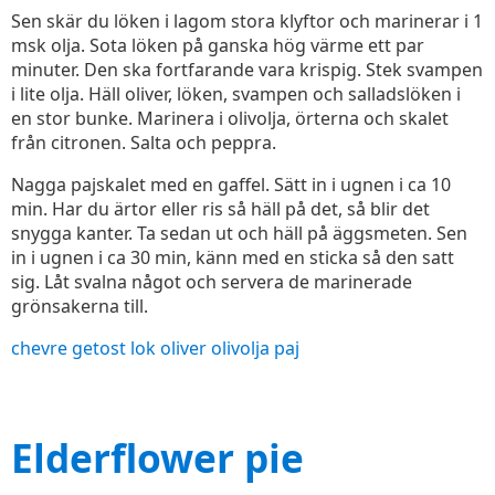
Sen skär du löken i lagom stora klyftor och marinerar i 1
msk olja. Sota löken på ganska hög värme ett par
minuter. Den ska fortfarande vara krispig. Stek svampen
i lite olja. Häll oliver, löken, svampen och salladslöken i
en stor bunke. Marinera i olivolja, örterna och skalet
från citronen. Salta och peppra.
Nagga pajskalet med en gaffel. Sätt in i ugnen i ca 10
min. Har du ärtor eller ris så häll på det, så blir det
snygga kanter. Ta sedan ut och häll på äggsmeten. Sen
in i ugnen i ca 30 min, känn med en sticka så den satt
sig. Låt svalna något och servera de marinerade
grönsakerna till.
chevre
getost
lok
oliver
olivolja
paj
Elderflower pie