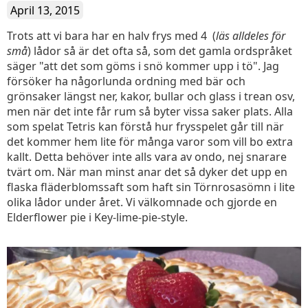
April 13, 2015
Trots att vi bara har en halv frys med 4 (
läs alldeles för
små
) lådor så är det ofta så, som det gamla ordspråket
säger "att det som göms i snö kommer upp i tö". Jag
försöker ha någorlunda ordning med bär och
grönsaker längst ner, kakor, bullar och glass i trean osv,
men när det inte får rum så byter vissa saker plats. Alla
som spelat Tetris kan förstå hur frysspelet går till när
det kommer hem lite för många varor som vill bo extra
kallt. Detta behöver inte alls vara av ondo, nej snarare
tvärt om. När man minst anar det så dyker det upp en
flaska fläderblomssaft som haft sin Törnrosasömn i lite
olika lådor under året. Vi välkomnade och gjorde en
Elderflower pie i Key-lime-pie-style.