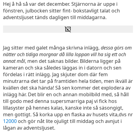
Hej å hå så var det december. Stjärnorna är uppe i
fönstren, julbocken sitter fint- bokstavligt talat och
adventsljuset tänds dagligen till middagarna.
Jag sitter med galet många skrivna inlägg,
dessa görs om
nätter och tidiga morgnar då lilla loppan vill ha sig ett och
annat mål
, men det saknas bilder. Bilderna ligger på
kameran och ska således läggas in i datorn och sen
fördelas i rätt inlägg. Jag skjuter dom där fem
minutrarna det tar på framtiden hela tiden, men ikväll är
kvällen det ska hända! Så sen kommer det explodera av
inlägg här. Det blir en och annan mobilbild med, så håll
till godo med denna supersmarriga paj vi fick hos
lillasyster på hennes kalas, kanske inte så säsongigt,
men gottigt. Så korka upp en flaska av husets vita,dvs nr
12000
och gör nåt lite ojuligt till middag och avnjut i
lågan av adventsljuset.