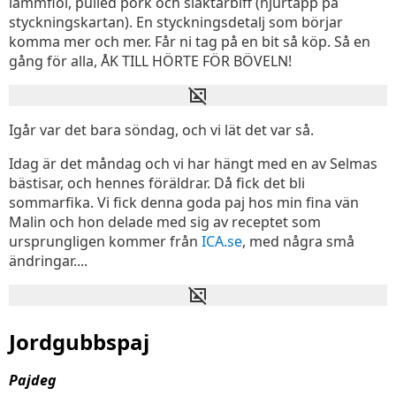
lammfiol, pulled pork och slaktarbiff (njurtapp på
styckningskartan). En styckningsdetalj som börjar
komma mer och mer. Får ni tag på en bit så köp. Så en
gång för alla, ÅK TILL HÖRTE FÖR BÖVELN!
Igår var det bara söndag, och vi lät det var så.
Idag är det måndag och vi har hängt med en av Selmas
bästisar, och hennes föräldrar. Då fick det bli
sommarfika. Vi fick denna goda paj hos min fina vän
Malin och hon delade med sig av receptet som
ursprungligen kommer från
ICA.se
, med några små
ändringar....
Jordgubbspaj
Pajdeg