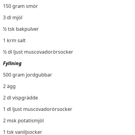
150 gram smör
3 dl mjöl
½ tsk bakpulver
1 krm salt
½ dl ljust muscovadorörsocker
Fyllning
500 gram jordgubbar
2 ägg
2 dl vispgrädde
1 dl ljust muscovadorörsocker
2 msk potatismjöl
1 tsk vaniljsocker