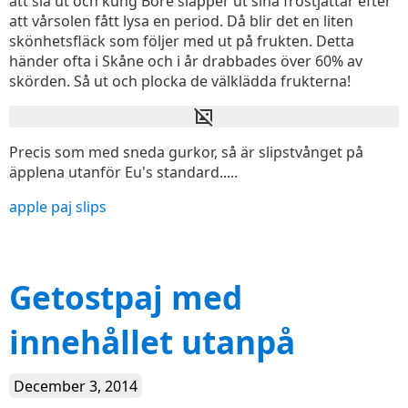
att slå ut och kung Bore släpper ut sina frostjättar efter
att vårsolen fått lysa en period. Då blir det en liten
skönhetsfläck som följer med ut på frukten. Detta
händer ofta i Skåne och i år drabbades över 60% av
skörden. Så ut och plocka de välklädda frukterna!
Precis som med sneda gurkor, så är slipstvånget på
äpplena utanför Eu's standard.....
apple
paj
slips
Getostpaj med
innehållet utanpå
December 3, 2014