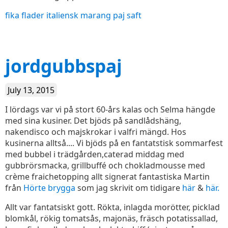
fika
flader
italiensk
marang
paj
saft
jordgubbspaj
July 13, 2015
I lördags var vi på stort 60-års kalas och Selma hängde
med sina kusiner. Det bjöds på sandlådshäng,
nakendisco och majskrokar i valfri mängd. Hos
kusinerna alltså.... Vi bjöds på en fantatstisk sommarfest
med bubbel i trädgården,caterad middag med
gubbrörsmacka, grillbuffé och chokladmousse med
crème fraichetopping allt signerat fantastiska Martin
från
Hörte brygga
som jag skrivit om tidigare
här
&
här.
Allt var fantatsiskt gott. Rökta, inlagda morötter, picklad
blomkål, rökig tomatsås, majonäs, fräsch potatissallad,