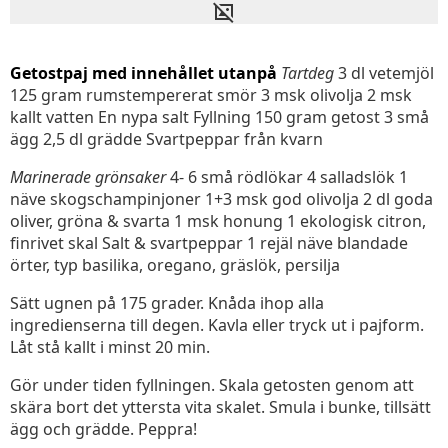
Getostpaj med innehållet utanpå
Tartdeg
3 dl vetemjöl
125 gram rumstempererat smör 3 msk olivolja 2 msk
kallt vatten En nypa salt Fyllning 150 gram getost 3 små
ägg 2,5 dl grädde Svartpeppar från kvarn
Marinerade grönsaker
4- 6 små rödlökar 4 salladslök 1
näve skogschampinjoner 1+3 msk god olivolja 2 dl goda
oliver, gröna & svarta 1 msk honung 1 ekologisk citron,
finrivet skal Salt & svartpeppar 1 rejäl näve blandade
örter, typ basilika, oregano, gräslök, persilja
Sätt ugnen på 175 grader. Knåda ihop alla
ingredienserna till degen. Kavla eller tryck ut i pajform.
Låt stå kallt i minst 20 min.
Gör under tiden fyllningen. Skala getosten genom att
skära bort det yttersta vita skalet. Smula i bunke, tillsätt
ägg och grädde. Peppra!