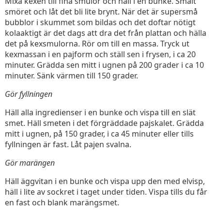
Mixa kexen till fina smulor och häll i en bunke. Smält
smöret och låt det bli lite brynt. När det är supersmå
bubblor i skummet som bildas och det doftar nötigt
kolaaktigt är det dags att dra det från plattan och hälla
det på kexsmulorna. Rör om till en massa. Tryck ut
kexmassan i en pajform och ställ sen i frysen, i ca 20
minuter. Grädda sen mitt i ugnen på 200 grader i ca 10
minuter. Sänk värmen till 150 grader.
Gör fyllningen
Häll alla ingredienser i en bunke och vispa till en slät
smet. Häll smeten i det förgräddade pajskalet. Grädda
mitt i ugnen, på 150 grader, i ca 45 minuter eller tills
fyllningen är fast. Låt pajen svalna.
Gör marängen
Häll äggvitan i en bunke och vispa upp den med elvisp,
häll i lite av sockret i taget under tiden. Vispa tills du får
en fast och blank marängsmet.