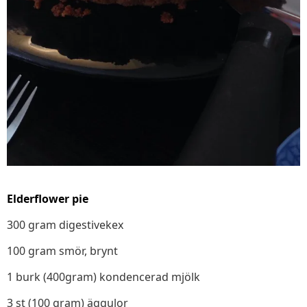
Elderflower pie
300 gram digestivekex
100 gram smör, brynt
1 burk (400gram) kondencerad mjölk
3 st (100 gram) äggulor